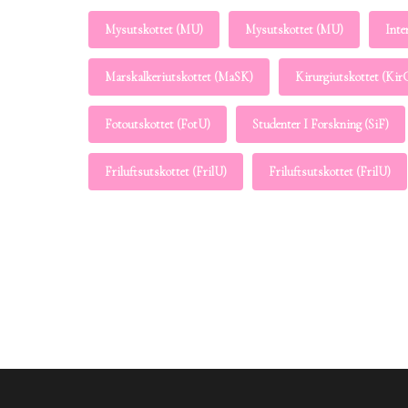
Mysutskottet (MU)
Mysutskottet (MU)
Inte
Marskalkeriutskottet (MaSK)
Kirurgiutskottet (Ki
Fotoutskottet (FotU)
Studenter I Forskning (SiF)
Friluftsutskottet (FrilU)
Friluftsutskottet (FrilU)