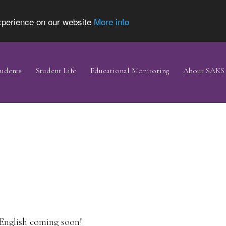
experience on our website
More info
udents
Student Life
Educational Monitoring
About SAKS
 English coming soon!