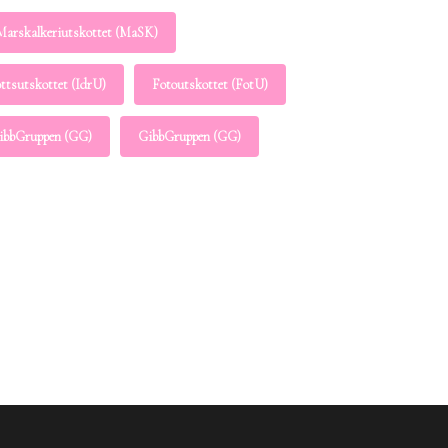
Marskalkeriutskottet (MaSK)
ottsutskottet (IdrU)
Fotoutskottet (FotU)
ibbGruppen (GG)
GibbGruppen (GG)