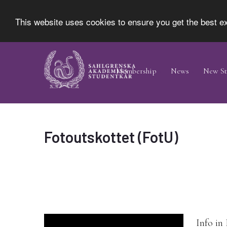
This website uses cookies to ensure you get the best 
Skip
Main
to
Navigation
Membership
News
New St
main
content
Fotoutskottet (FotU)
Info in