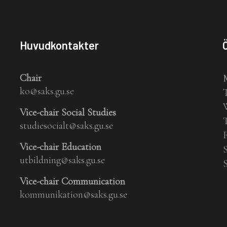
Huvudkontakter
Chair
ko@saks.gu.se
Vice-chair Social Studies
studiesocialt@saks.gu.se
Vice-chair Education
utbildning@saks.gu.se
Vice-chair Communication
kommunikation@saks.gu.se