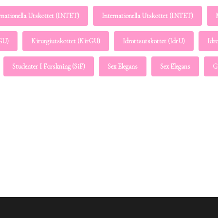
rnationella Utskottet (INTET)
Internationella Utskottet (INTET)
rGU)
Kirurgiutskottet (KirGU)
Idrottsutskottet (IdrU)
Idr
Studenter I Forskning (SiF)
Sex Elegans
Sex Elegans
G