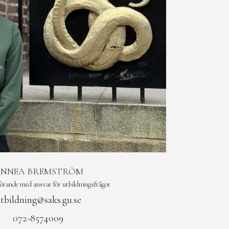
INNEA BREMSTRÖM
örande med ansvar för utbildningsfrågor
tbildning@saks.gu.se
072-8574009