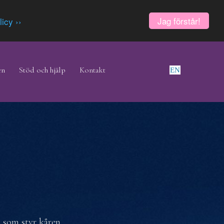
Jag förstår!
licy ››
en
Stöd och hjälp
Kontakt
EN
 som styr kåren.