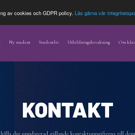
ing av cookies och GDPR policy.
Läs gärna vår integritetspo
t
Ny student
Studentliv
Utbildningsbevakning
Om kår
KONTAKT
 hålla dig uppdaterad gällande kontaktuppgifterna till dem