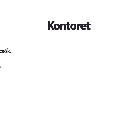
Kontoret
esök.
3