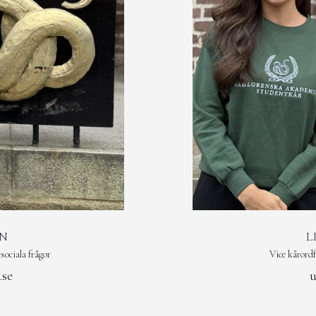
N
L
sociala frågor
Vice kårordf
.se
u