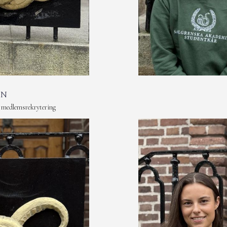
ON
 medlemsrekrytering