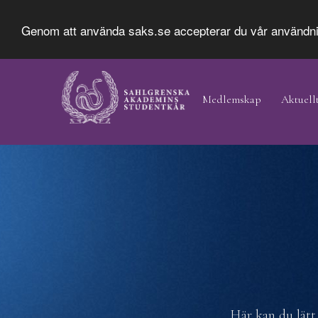
Genom att använda saks.se accepterar du vår användn
Hoppa
Main
till
Navigation
Medlemskap
Aktuell
huvudinnehåll
Här kan du lätt