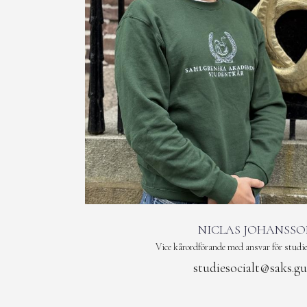
NICLAS JOHANSSO
Vice kårordförande med ansvar för studie
studiesocialt@saks.gu