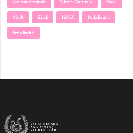
Columna Vertebralis
Columna Vertebralis
Gôr7K
Gôr7K
Häv0k
HäV0K
Perikollonitis
Perikollonitis