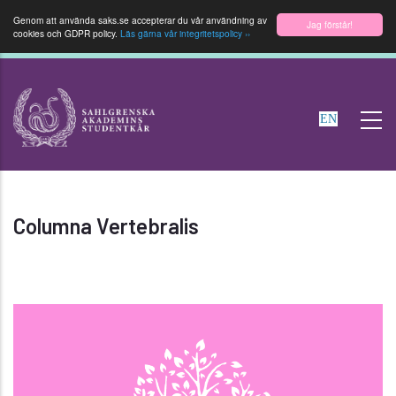
Genom att använda saks.se accepterar du vår användning av
Jag förstår!
cookies och GDPR policy.
Läs gärna vår integritetspolicy ››
Hoppa
till
EN
huvudinnehåll
Columna Vertebralis