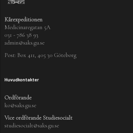
Kårexpeditionen
Medicinaregatan 5A
031 - 786 38 93
admin@saks.gu.se
Post: Box 411, 405 30 Göteborg
Huvudkontakter
Ordförande
ko@saks.gu.se
Vice ordförande Studiesocialt
studiesocialt@saks.gu.se