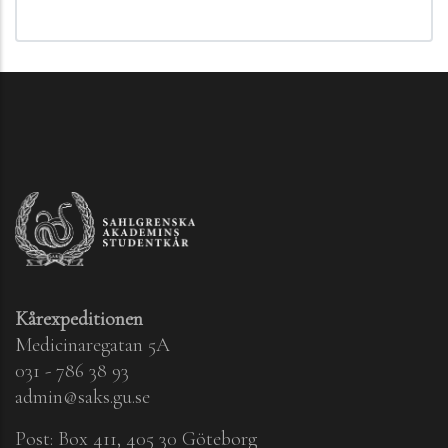
Kårexpeditionen
Medicinaregatan 5A
031 - 786 38 93
admin@saks.gu.se
Post: Box 411, 405 30 Göteborg