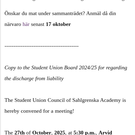
Önskar du mat under sammanträdet? Anmäl då din
närvaro
här
senast
17 oktober
------------------------------
-----------
Copy to the Student Union Board 2024/25 for regarding
the discharge from liability
The Student Union Council of Sahlgrenska Academy is
hereby convened for a meeting!
The
27th
of
October
,
2025
,
at
5:30 p.m.
,
Arvid