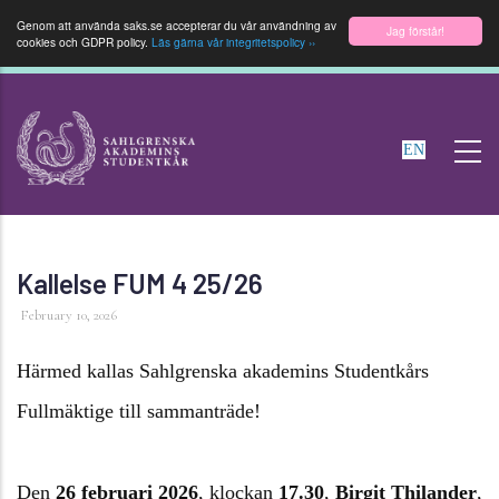
Genom att använda saks.se accepterar du vår användning av
Jag förstår!
cookies och GDPR policy.
Läs gärna vår integritetspolicy ››
Hoppa
till
EN
huvudinnehåll
Kallelse FUM 4 25/26
February 10, 2026
Härmed kallas Sahlgrenska akademins Studentkårs
Fullmäktige till sammanträde!
Den
26 februari 2026
, klockan
17.30
,
Birgit Thilander
,