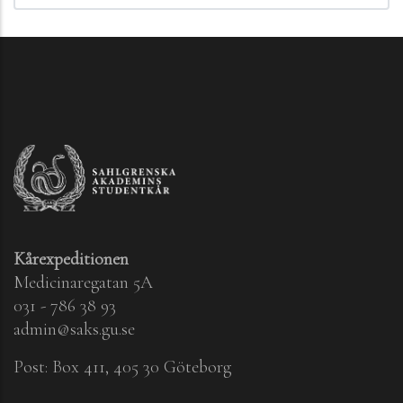
Kårexpeditionen
Medicinaregatan 5A
031 - 786 38 93
admin@saks.gu.se
Post: Box 411, 405 30 Göteborg